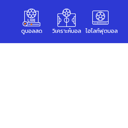
ดูบอลสด
วิเคราะห์บอล
ไฮไลท์ฟุตบอล